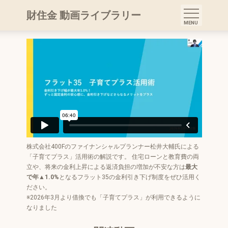
フラット35「子育てプラス」活用術
財住金 動画ライブラリー
おすすめ 住宅ローン勉強中
株式会社400Fのファイナンシャルプランナー松井大輔氏による
「子育てプラス」活用術の解説です。 住宅ローンと教育費の両
立や、将来の金利上昇による返済負担の増加が不安な方は
最大
で年▲1.0%
となるフラット35の金利引き下げ制度をぜひ活用く
ださい。
※2026年3月より借換でも「子育てプラス」が利用できるように
なりました