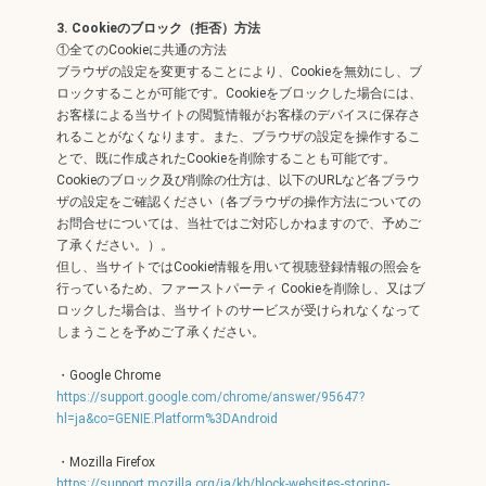
3. Cookieのブロック（拒否）方法
①全てのCookieに共通の方法
ブラウザの設定を変更することにより、Cookieを無効にし、ブ
ロックすることが可能です。Cookieをブロックした場合には、
お客様による当サイトの閲覧情報がお客様のデバイスに保存さ
れることがなくなります。また、ブラウザの設定を操作するこ
とで、既に作成されたCookieを削除することも可能です。
Cookieのブロック及び削除の仕方は、以下のURLなど各ブラウ
ザの設定をご確認ください（各ブラウザの操作方法についての
お問合せについては、当社ではご対応しかねますので、予めご
了承ください。）。
但し、当サイトではCookie情報を用いて視聴登録情報の照会を
行っているため、ファーストパーティ Cookieを削除し、又はブ
ロックした場合は、当サイトのサービスが受けられなくなって
しまうことを予めご了承ください。
・Google Chrome
https://support.google.com/chrome/answer/95647?
hl=ja&co=GENIE.Platform%3DAndroid
・Mozilla Firefox
https://support.mozilla.org/ja/kb/block-websites-storing-