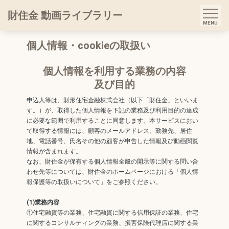
財住金 動画ライブラリー
個人情報・cookieの取扱い
個人情報を利用する業務の内容
及び目的
申込人等は、財形住宅金融株式会社（以下「財住金」といいま
す。）が、取得した個人情報を下記の業務及び利用目的の達成
に必要な範囲で利用することに同意します。本サービスにおい
て取得する情報には、顧客のメールアドレス、勤務先、居住
地、電話番号、氏名その他の顧客が申告した情報及び動画閲覧
情報が含まれます。
なお、財住金が保有する個人情報全般の開示等に関する問い合
わせ先等については、財住金のホームページにおける「個人情
報保護等の取扱いについて」をご参照ください。
(1)業務内容
①住宅融資等の業務、住宅融資に関する信用保証の業務、住宅
に関するコンサルティングの業務、損害保険代理店に関する業