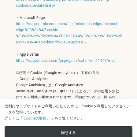
cookies-site-data-firefox
・Microsoft Edge
https://support.microsoft.com/ja-jp/microsoft-edge/microsoft-
edge-%E3%81%A7-cookie-
%E3%82%92%E5%89%8A%E9%99%A4%E3%81%99%E3%82%8B-
63947406-40ac-c3b8-57b9-2a946a29ae09
・Apple Safari
https://support.apple.com/ja-jp/guide/safari/sfri11471/mac
②特定のCookie（Google Analytics）に固有の方法
・Google Analytics
Google Analyticsには、Google Analytics
JavaScript（analytics.js、gtag.js）によるデータの使用を無効
にできる機能が用意されています。詳細については、以下の
URLをご参照ください。
便利にウェブサイトをご利用いただくために、cookieを利用してアクセスデ
https://tools.google.com/dlpage/gaoptout?hl=ja
ータを取得しています。​
詳しくは「
cookieの取扱い
」をご覧ください。
サイトの利用条件
個人情報保護等の取扱いについて
同意する