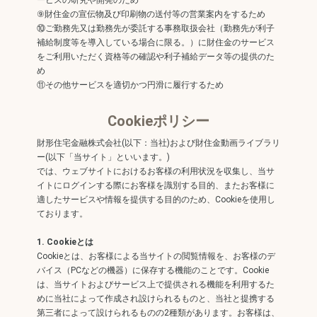
ービスの研究や開発のため
⑨財住金の宣伝物及び印刷物の送付等の営業案内をするため
⑩ご勤務先又は勤務先が委託する事務取扱会社（勤務先が利子
補給制度等を導入している場合に限る。）に財住金のサービス
をご利用いただく資格等の確認や利子補給データ等の提供のた
め
⑪その他サービスを適切かつ円滑に履行するため
Cookieポリシー
財形住宅金融株式会社(以下：当社)および財住金動画ライブラリ
ー(以下「当サイト」といいます。)
では、ウェブサイトにおけるお客様の利用状況を収集し、当サ
イトにログインする際にお客様を識別する目的、またお客様に
適したサービスや情報を提供する目的のため、Cookieを使用し
ております。
1. Cookieとは
Cookieとは、お客様による当サイトの閲覧情報を、お客様のデ
バイス（PCなどの機器）に保存する機能のことです。Cookie
は、当サイトおよびサービス上で提供される機能を利用するた
めに当社によって作成され設けられるものと、当社と提携する
第三者によって設けられるものの2種類があります。お客様は、