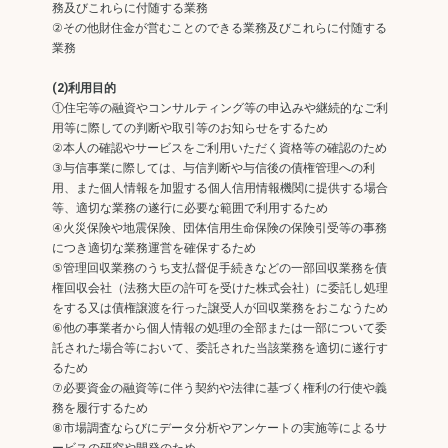
務及びこれらに付随する業務
②その他財住金が営むことのできる業務及びこれらに付随する
業務
(2)利用目的
①住宅等の融資やコンサルティング等の申込みや継続的なご利
用等に際しての判断や取引等のお知らせをするため
②本人の確認やサービスをご利用いただく資格等の確認のため
③与信事業に際しては、与信判断や与信後の債権管理への利
用、また個人情報を加盟する個人信用情報機関に提供する場合
等、適切な業務の遂行に必要な範囲で利用するため
④火災保険や地震保険、団体信用生命保険の保険引受等の事務
につき適切な業務運営を確保するため
⑤管理回収業務のうち支払督促手続きなどの一部回収業務を債
権回収会社（法務大臣の許可を受けた株式会社）に委託し処理
をする又は債権譲渡を行った譲受人が回収業務をおこなうため
⑥他の事業者から個人情報の処理の全部または一部について委
託された場合等において、委託された当該業務を適切に遂行す
るため
⑦必要資金の融資等に伴う契約や法律に基づく権利の行使や義
務を履行するため
⑧市場調査ならびにデータ分析やアンケートの実施等によるサ