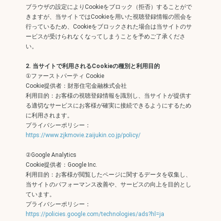
ブラウザの設定によりCookieをブロック（拒否）することがで
きますが、当サイトではCookieを用いた視聴登録情報の照会を
行っているため、Cookieをブロックされた場合は当サイトのサ
ービスが受けられなくなってしまうことを予めご了承くださ
い。
2. 当サイトで利用されるCookieの種別と利用目的
①ファーストパーティ Cookie
Cookie提供者：財形住宅金融株式会社
利用目的：お客様の視聴登録情報を識別し、当サイトが提供す
る適切なサービスにお客様が確実に接続できるようにするため
に利用されます。
プライバシーポリシー：
https://www.zjkmovie.zaijukin.co.jp/policy/
②Google Analytics
Cookie提供者：Google Inc.
利用目的：お客様が閲覧したページに関するデータを収集し、
当サイトのパフォーマンス改善や、サービスの向上を目的とし
ています。
プライバシーポリシー：
https://policies.google.com/technologies/ads?hl=ja