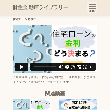
住宅ローンの金利 どう決まる？【前
財住金 動画ライブラリー
編】
住宅ローン勉強中
「全期間固定金利」「固定金利選択型」「変動金利」など金利
タイプごとに金利の決まり方は異なります。
関連動画